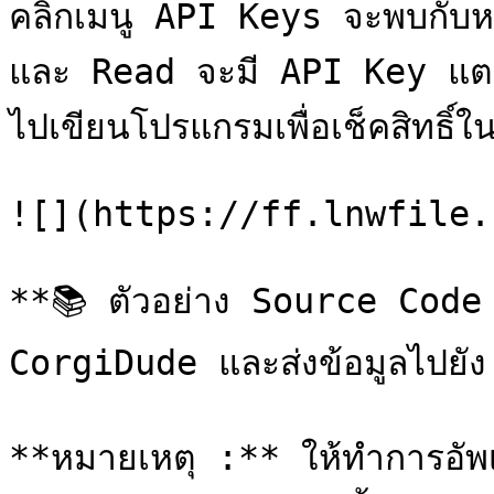
คลิกเมนู API Keys จะพบกับหน้
และ Read จะมี API Key แตกต
ไปเขียนโปรแกรมเพื่อเช็คสิทธิ์ใ
![](https://ff.lnwfile.
**📚 ตัวอย่าง Source Code 
CorgiDude และส่งข้อมูลไปยั
**หมายเหตุ :** ให้ทำการอั