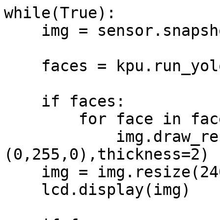
while(True):

    img = sensor.snapshot()

    faces = kpu.run_yolo2(task, img)

    if faces:

        for face in faces:

            img.draw_rectangle(face.rect(),color=
(0,255,0),thickness=2)

    img = img.resize(240,240)

    lcd.display(img)
