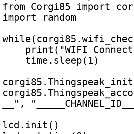
from Corgi85 import corg
import random

while(corgi85.wifi_chec
    print("WIFI Connecting")

    time.sleep(1)

corgi85.Thingspeak_init(
corgi85.Thingspeak_acco
__", "_____CHANNEL_ID__
lcd.init()
