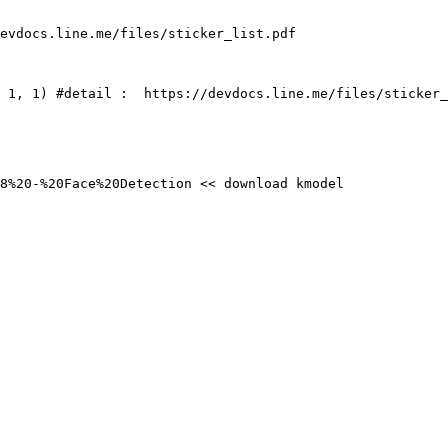
evdocs.line.me/files/sticker_list.pdf

 1, 1) #detail :  https://devdocs.line.me/files/sticker_
8%20-%20Face%20Detection << download kmodel
