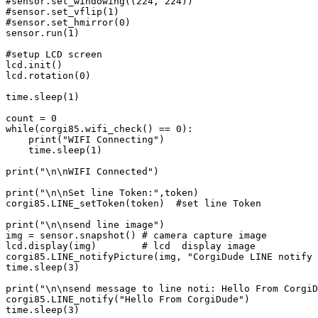
#sensor.set_windowing((224, 224))

#sensor.set_vflip(1)

#sensor.set_hmirror(0)

sensor.run(1)

#setup LCD screen

lcd.init()

lcd.rotation(0)

time.sleep(1)

count = 0

while(corgi85.wifi_check() == 0):

    print("WIFI Connecting")

    time.sleep(1)

print("\n\nWIFI Connected")

print("\n\nSet line Token:",token)

corgi85.LINE_setToken(token)  #set line Token

print("\n\nsend line image")

img = sensor.snapshot() # camera capture image

lcd.display(img)        # lcd  display image

corgi85.LINE_notifyPicture(img, "CorgiDude LINE notify 
time.sleep(3)

print("\n\nsend message to line noti: Hello From CorgiD
corgi85.LINE_notify("Hello From CorgiDude")

time.sleep(3)
