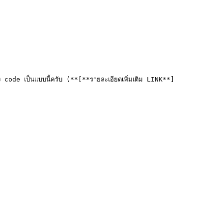
ode เป็นแบบนี้ครับ (**[**รายละเอียดเพิ่มเติม LINK**]