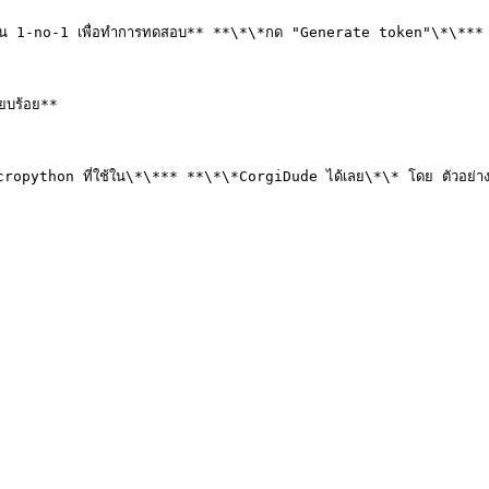
ลือกเป็น 1-no-1 เพื่อทำการทดสอบ** **\*\*กด "Generate token"\*\***

ยบร้อย**

cropython ที่ใช้ใน\*\*** **\*\*CorgiDude ได้เลย\*\* โดย ตัวอย่าง c