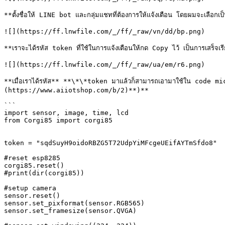
**ตั้งชื่อให้ LINE bot และกลุ่มแชทที่ต้องการให้แจ้งเตือน โดยผมจะเ
![](https://ff.lnwfile.com/_/ff/_raw/vn/dd/bp.png)

**เราจะได้รหัส token ที่ใช้ในการแจ้งเตือนให้กด Copy ไว้ เป็นการเสร็จเรี
![](https://ff.lnwfile.com/_/ff/_raw/ua/em/r6.png)

**เมื่อเราได้รหัส** **\*\*token มาแล้วก็สามารถเอามาใช้ใน code mi
(https://www.aiiotshop.com/b/2)**)**

```

import sensor, image, time, lcd

from Corgi85 import corgi85

token = "sqdSuyH9oidoRBZG5T72UdpYiMFcgeUEifAYTmSfdo8"

#reset esp8285

corgi85.reset()

#print(dir(corgi85))

#setup camera

sensor.reset()

sensor.set_pixformat(sensor.RGB565)

sensor.set_framesize(sensor.QVGA)
