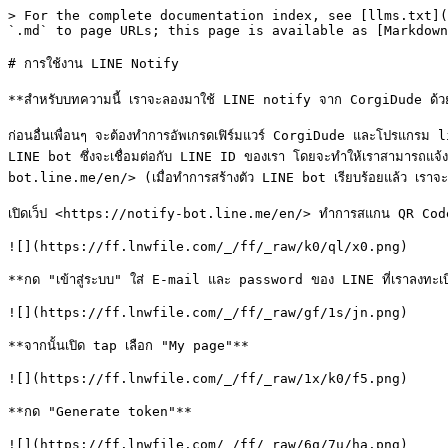
> For the complete documentation index, see [llms.txt](
`.md` to page URLs; this page is available as [Markdown
# การใช้งาน LINE Notify

**สำหรับบทความนี้ เราจะลองมาใช้ LINE notify จาก CorgiDude ด้ว
ก่อนอื่นเพื่อนๆ จะต้องทำการอัพเกรดเฟิร์มแวร์ CorgiDude และโปรแกร
LINE bot ซึ่งจะเชื่อมต่อกับ LINE ID ของเรา โดยจะทำให้เราสามารถแจ
bot.line.me/en/> (เมื่อทำการสร้างตัว LINE bot เรียบร้อยแล้ว เราจะต้
เปิดเว็ป <https://notify-bot.line.me/en/> ทำการสแกน QR Code เ
![](https://ff.lnwfile.com/_/ff/_raw/k0/ql/x0.png)

**กด "เข้าสู่ระบบ" ใส่ E-mail และ password ของ LINE ที่เราลงทะเบ
![](https://ff.lnwfile.com/_/ff/_raw/gf/1s/jn.png)

**จากนั้นเปิด tap เลือก "My page"**

![](https://ff.lnwfile.com/_/ff/_raw/1x/k0/f5.png)

**กด "Generate token"**

![](https://ff.lnwfile.com/_/ff/_raw/6q/7u/ha.png)
