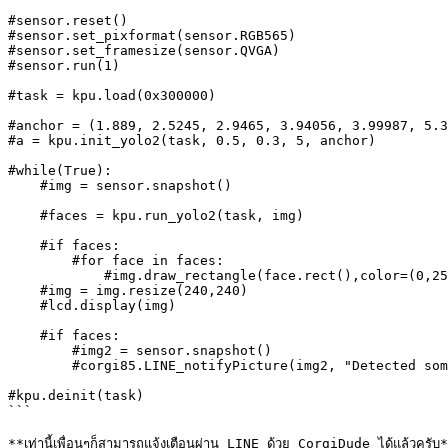
#sensor.reset()

#sensor.set_pixformat(sensor.RGB565)

#sensor.set_framesize(sensor.QVGA)

#sensor.run(1)

#task = kpu.load(0x300000)

#anchor = (1.889, 2.5245, 2.9465, 3.94056, 3.99987, 5.3
#a = kpu.init_yolo2(task, 0.5, 0.3, 5, anchor)

#while(True):

    #img = sensor.snapshot()

    #faces = kpu.run_yolo2(task, img)

    #if faces:

        #for face in faces:

            #img.draw_rectangle(face.rect(),color=(0,255,0),thickness=2)

    #img = img.resize(240,240)

    #lcd.display(img)

    #if faces:

        #img2 = sensor.snapshot()

        #corgi85.LINE_notifyPicture(img2, "Detected some people")

#kpu.deinit(task)

```
