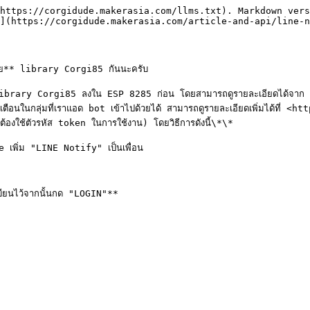
https://corgidude.makerasia.com/llms.txt). Markdown vers
](https://corgidude.makerasia.com/article-and-api/line-n
ย** library Corgi85 กันนะครับ

ม library Corgi85 ลงใน ESP 8285 ก่อน โดยสามารถดูรายละเอียดได้จาก <
้งเตือนในกลุ่มที่เราแอด bot เข้าไปด้วยได้ สามารถดูรายละเอียดเพิ่มไ
องใช้ตัวรหัส token ในการใช้งาน) โดยวิธีการดังนี้\*\*

พิ่ม "LINE Notify" เป็นเพื่อน

ียนไว้จากนั้นกด "LOGIN"**
