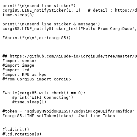
print("\n\nsend line sticker")

corgi85.LINE_notifySticker(1, 1)   # detail : https://d
time.sleep(3)

print("\n\nsend line sticker & message")

corgi85.LINE_notifySticker_text("Hello From CorgiDude",
##print("\n\n",dir(corgi85))

## https://github.com/AiDude-io/CorgiDude/tree/master/0
#import sensor

#import image

#import lcd

#import KPU as kpu

#from Corgi85 import corgi85

#while(corgi85.wifi_check() == 0):

    #print("WIFI Connecting")

    #time.sleep(1)

#token = "sqdSuyH9oidoRBZG5T72UdpYiMFcgeUEifAYTmSfdo8"

#corgi85.LINE_setToken(token)  #set line Token

#lcd.init()

#lcd.rotation(0)
